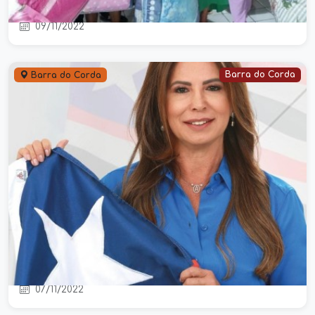
famílias atendidas pelo SCFV
09/11/2022
Barra do Corda
Barra do Corda
Conheça a deputada estadual,
Abigail Cunha que tirou mais de 300
votos em Aldeias Altas
07/11/2022