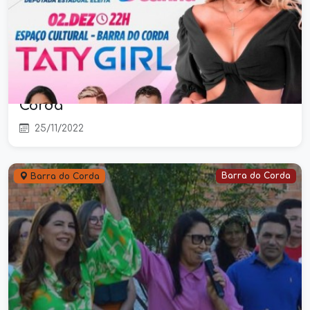
Taty Girl é atração confirmada na
festa da vitória da deputada
estadual Abigail Cunha, em Barra do
Corda
25/11/2022
Barra do Corda
Barra do Corda