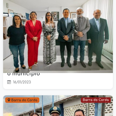
Deputada Abigail e prefeito Rigo
Teles visitam UEMA de Barra do
Corda e solicitam novos cursos para
o município
16/01/2023
Barra do Corda
Barra do Corda