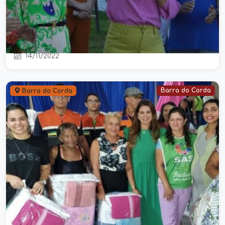
Deputada estadual eleita, Abigail
Cunha cumpre extensa agenda de
trabalho em três municípios
14/11/2022
Barra do Corda
Barra do Corda
Deputada estadual, Abigail Cunha
participa de entrega de kits para