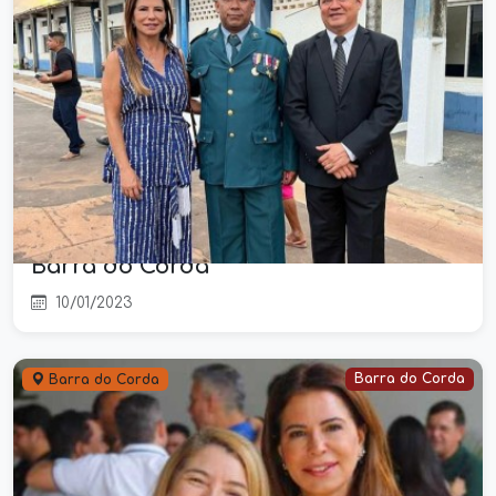
Deputada estadual Abigail Cunha
participa de solenidade de
promoção de policiais do 5° BPM, em
Barra do Corda
10/01/2023
Barra do Corda
Barra do Corda