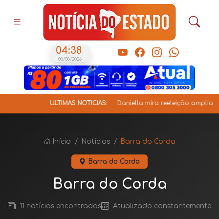
04:38
08/08/2026
ÚLTIMAS NOTÍCIAS:
Daniella mira reeleição ampliando fortemente 
Início
Notícias
Barra do Corda
Barra do Corda
Barra do Corda
11 notícias encontradas
Atualizado constantemente