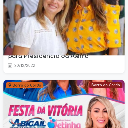
Deputada Estadual Abigail reafirma
lealdade ao Governador Brandão e
declara voto em Iracema do Vale
para Presidência da Alema
20/12/2022
Barra do Corda
Barra do Corda