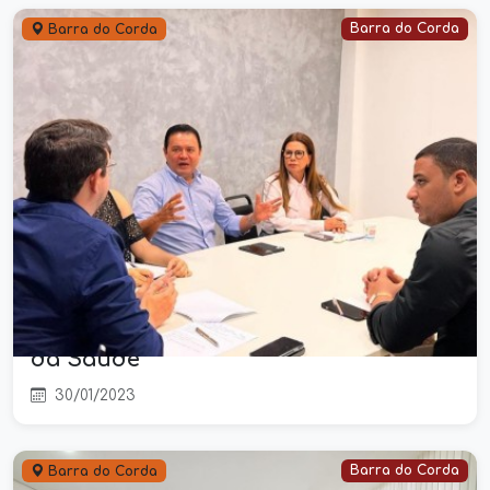
Barra do Corda
Barra do Corda
Deputada Abigail Cunha e Prefeito
Rigo Teles realizam reunião de
alinhamento para tratar demandas
da Saúde
30/01/2023
Barra do Corda
Barra do Corda