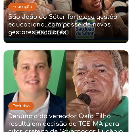
Educação
São João do Sóter fortalece gestão
educacional com posse de novos
gestores escolares
Exclusivo
Denúncia do vereador Osto Filho
resulta em decisão do TCE-MA para
citar prefeito de Governador Eugênio