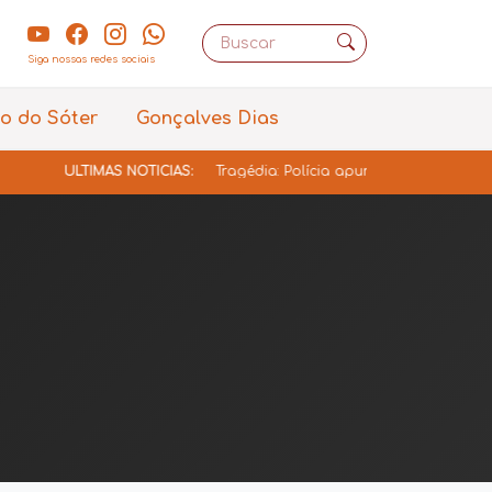
Siga nossas redes sociais
o do Sóter
Gonçalves Dias
ÚLTIMAS NOTÍCIAS:
Tragédia: Polícia apura morte de Gustavo Velos