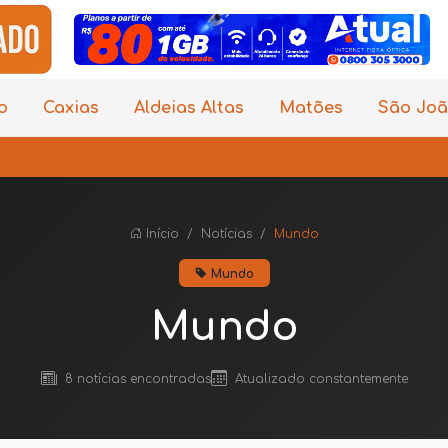
o
Caxias
Aldeias Altas
Matões
São Joã
Início
Notícias
Mundo
Mundo
Mundo
8 notícias encontradas
Atualizado constantemente