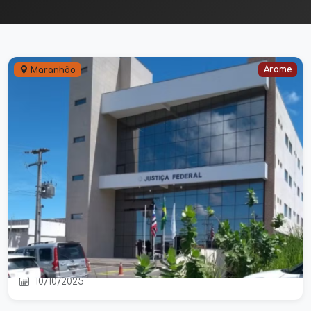
Arame
Maranhão
Justiça Federal condena dois ex-
gestores por desvio de recursos
públicos da educação em Arame
10/10/2025