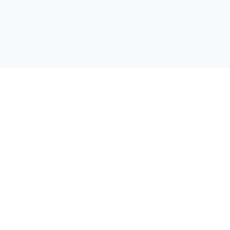
.
.
.
.