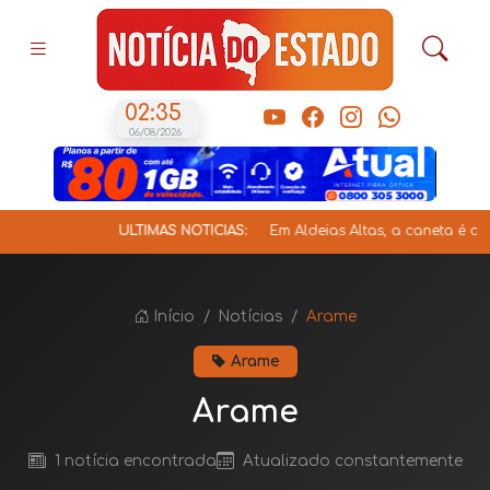
02:35
06/08/2026
ÚLTIMAS NOTÍCIAS:
Em Aldeias Altas, a caneta é de K
Início
Notícias
Arame
Arame
Arame
1 notícia encontrada
Atualizado constantemente