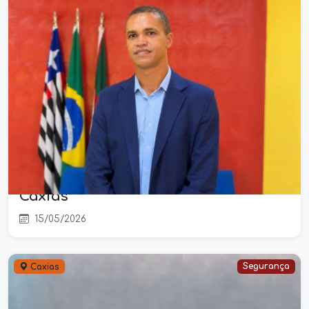
Vereador Irmão Itamar cobra reforço
na segurança pública de São João
do Sóter durante audiência em
Caxias
15/05/2026
Segurança
Caxias