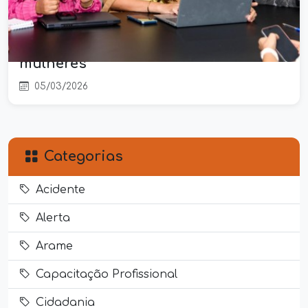
Patrulha Maria da Penha passará a
atuar semanalmente em Matões e
reforça rede de proteção às
mulheres
05/03/2026
Categorias
Acidente
Alerta
Arame
Capacitação Profissional
Cidadania