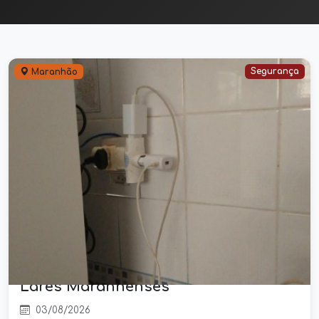
Segurança
Maranhão
O Perigo Silencioso nas Paredes:
Falhas Elétricas Respondem por
Mais da Metade dos Incêndios em
Lares Maranhenses
03/08/2026