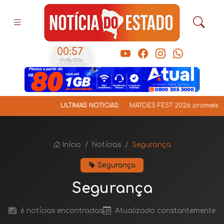
00:57
07/08/2026
ÚLTIMAS NOTÍCIAS:
MATÕES FEST 2026 promete movimen
Início
Notícias
Segurança
Segurança
Segurança
6 notícias encontradas
Atualizado constantemente