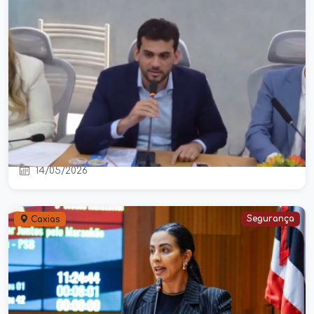
Audiência pública reúne lideranças
em Caxias para discutir combate à
criminalidade
14/05/2026
Segurança
Caxias