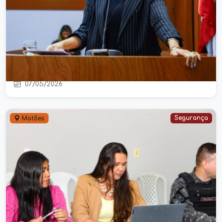
Daniella articula audiência pública
para discutir avanços na segurança
da região leste maranhense
07/05/2026
Segurança
Matões