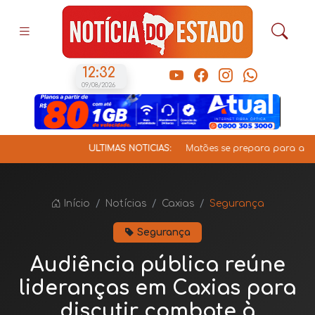
12:32
09/08/2026
ÚLTIMAS NOTÍCIAS:
Matões se prepara para a V Cav
Início
Notícias
Caxias
Segurança
Segurança
Audiência pública reúne
lideranças em Caxias para
discutir combate à