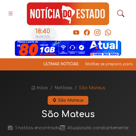
18:40
08/08/2026
ÚLTIMAS NOTÍCIAS:
Matões se prepara para a V 
Início
Notícias
São Mateus
São Mateus
São Mateus
1 notícia encontrada
Atualizado constantemente