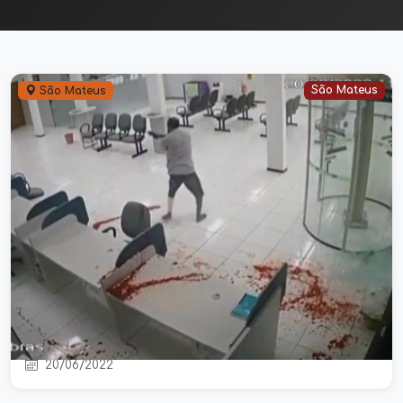
São Mateus
São Mateus
Segurança mata bandido que tentou
assaltar agência do Sicoob em São
Mateus
20/06/2022