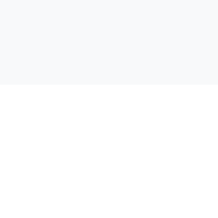
.
.
.
.