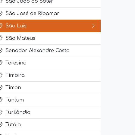
São João do Sóter
São José de Ribamar
São Luis
São Mateus
Senador Alexandre Costa
Teresina
Timbira
Timon
Tuntum
Turilândia
Tutóia