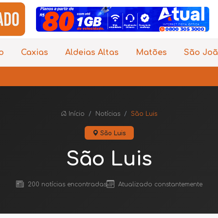
o
Caxias
Aldeias Altas
Matões
São Joã
ÚL
Início
Notícias
São Luis
São Luis
São Luis
200 notícias encontradas
Atualizado constantemente