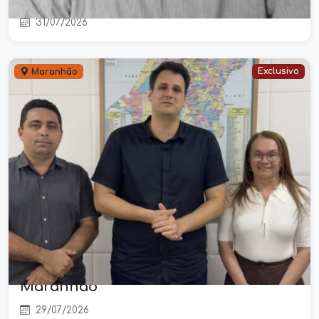
31/07/2026
Exclusivo
Maranhão
Candidatura de Orleans Brandão
ganha novos reforços políticos em
Grajaú e São Domingos do
Maranhão
29/07/2026