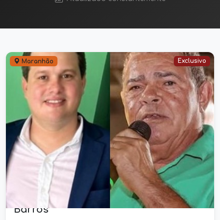
Exclusivo
Maranhão
Denúncia do vereador Osto Filho
resulta em decisão do TCE-MA para
citar prefeito de Governador Eugênio
Barros