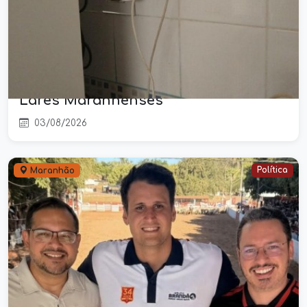
O Perigo Silencioso nas Paredes:
Falhas Elétricas Respondem por
Mais da Metade dos Incêndios em
Lares Maranhenses
03/08/2026
Política
Maranhão