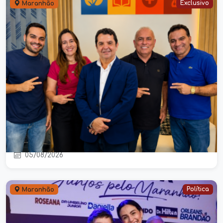
Exclusivo
Maranhão
Em Aldeias Altas, a caneta é de
Kedson, mas o roteiro é de Josimar
Maranhãozinho
05/08/2026
Política
Maranhão