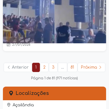
PM é preso após ataque a tiros
deixar quatro feridos durante festa
em Pastos Bons
27/07/2026
Anterior
1
2
3
...
81
Próxima
Página 1 de 81 (971 notícias)
Localizações
Açailândia