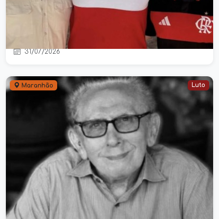
Dr. Orlando participa de vaquejada
em Colinas ao lado de Orleans
Brandão e lideranças políticas
31/07/2026
Luto
Maranhão
Morre Roque Pires Macatrão,
referência da advocacia maranhense
e ex-dirigente da OAB-MA