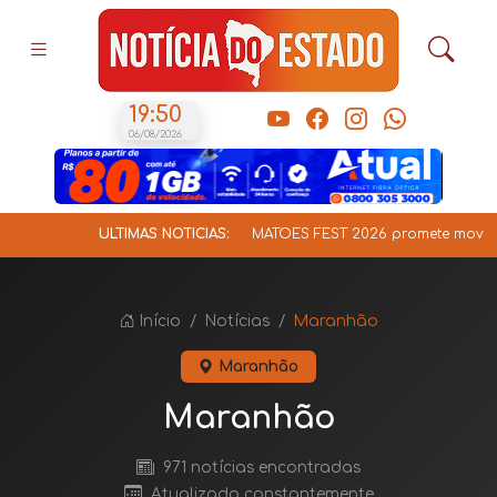
19:50
06/08/2026
ÚLTIMAS NOTÍCIAS:
MATÕES FEST 2026 promete movimentar a cidad
Início
Notícias
Maranhão
Maranhão
Maranhão
971 notícias encontradas
Atualizado constantemente