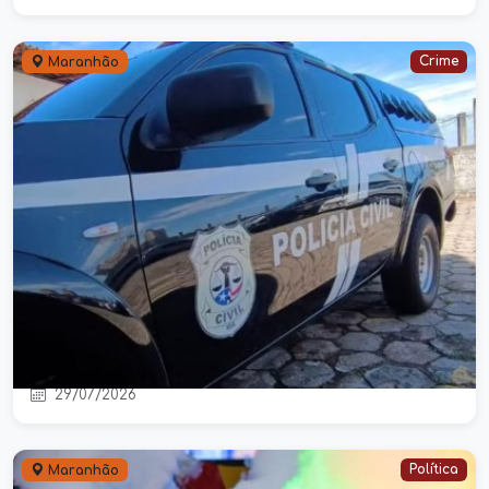
Crime
Maranhão
Homem é preso em Bacuri após
expulsar pais idosos e atear fogo no
imóvel
29/07/2026
Política
Maranhão