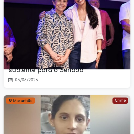
Daniella reafirma reeleição para
deputada estadual após ter sido
lembrada por Roseana como
suplente para o Senado
05/08/2026
Crime
Maranhão