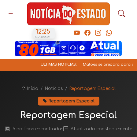
12:25
08/08/2026
ÚLTIMAS NOTÍCIAS:
Matões se prepara para a V Cava
Início
Notícias
Reportagem Especial
Reportagem Especial
Reportagem Especial
5 notícias encontradas
Atualizado constantemente