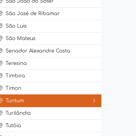
São João do Sóter
São José de Ribamar
São Luis
São Mateus
Senador Alexandre Costa
Teresina
Timbira
Timon
Tuntum
Turilândia
Tutóia