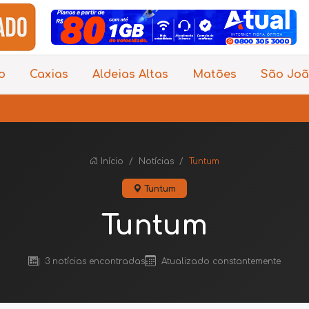
o
Caxias
Aldeias Altas
Matões
São Joã
Início
Notícias
Tuntum
Tuntum
Tuntum
3 notícias encontradas
Atualizado constantemente