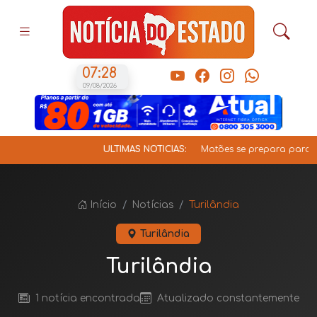
07:28
09/08/2026
ÚLTIMAS NOTÍCIAS:
Matões se prepara para a V
Início
Notícias
Turilândia
Turilândia
Turilândia
1 notícia encontrada
Atualizado constantemente