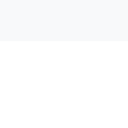
.
.
.
.