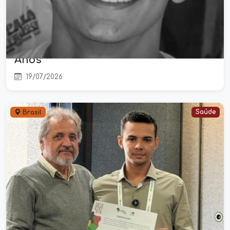
Tragédia Familiar em Belém:
Discussão por Tarefas Domésticas
Termina na Morte de Jovem de 17
Anos
19/07/2026
Saúde
Brasil
Saúde pública de Parnarama ganha