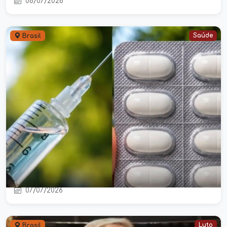
08/07/2026
Saúde
Brasil
Lote de medicamento à base de
dipirona é retirado de circulação por
determinação da Anvisa
07/07/2026
Luto
Brasil