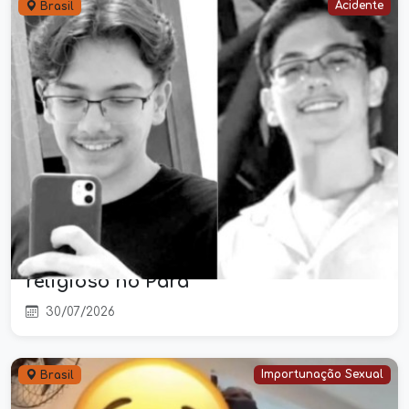
Acidente
Brasil
Adolescente do Piauí está entre
vítimas de acidente elétrico fatal
durante montagem de retiro
religioso no Pará
30/07/2026
Importunação Sexual
Brasil