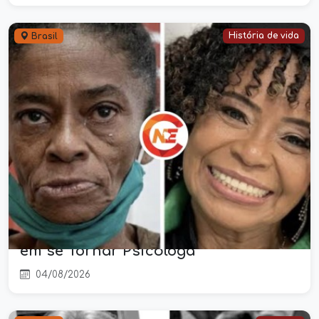
História de vida
Brasil
Após Superar 32 Anos de
Dependência Química, Maria
Solange Celebra Nova Vida e Sonha
em se Tornar Psicóloga
04/08/2026