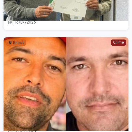
visibilidade nacional durante
congresso do Conasems
16/07/2026
Crime
Brasil
Áudios revelam últimos momentos
de empresário sequestrado em
Pernambuco