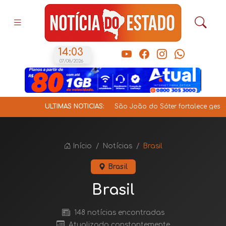
14:03
07/08/2026
ÚLTIMAS NOTÍCIAS:
São João do Sóter fortalece gestão educacion
Início
Notícias
Brasil
Brasil
Brasil
148 notícias encontradas
Atualizado constantemente