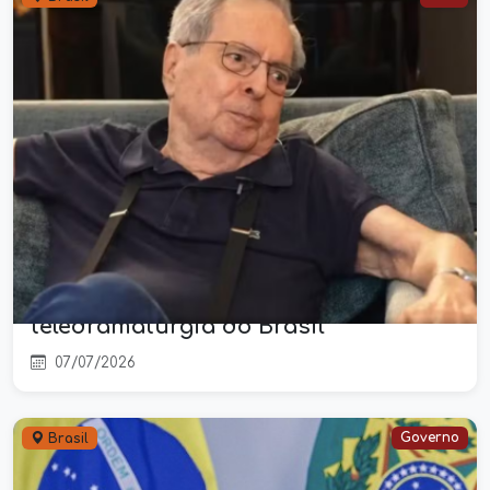
Benedito Ruy Barbosa morre aos 95
anos em SP; escritor transformou o
campo em protagonista da
teledramaturgia do Brasil
07/07/2026
Governo
Brasil