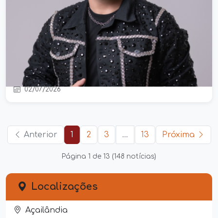
Cantor Neto Araújo, ex-Cavaleiros do
Forró e vocalista da Collo de Menina,
morre aos 42 anos
02/07/2026
Anterior
1
2
3
...
13
Próxima
Página 1 de 13 (148 notícias)
Localizações
Açailândia