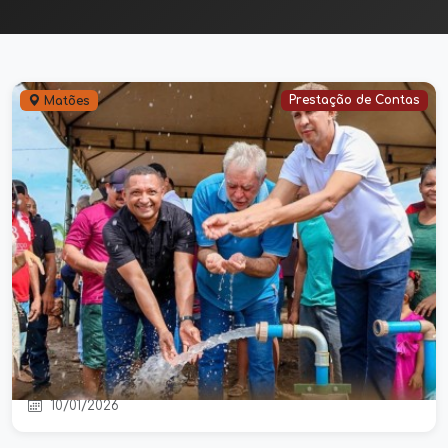
Prestação de Contas
Matões
Mais dois poços vão reforçar o
abastecimento de água nos bairros
Lagoa e Bacuri, em Matões
10/01/2026