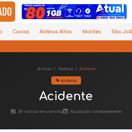
o
Caxias
Aldeias Altas
Matões
São Joã
ÚL
Início
Notícias
Acidente
Acidente
Acidente
38 notícias encontradas
Atualizado constantemente