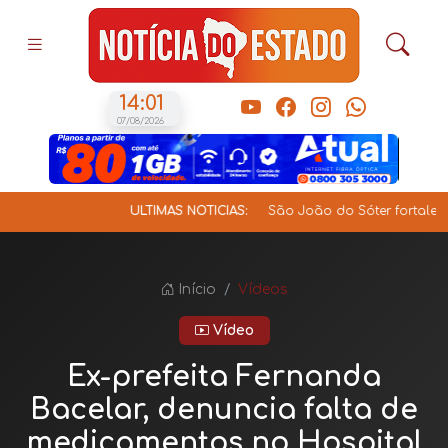
14:01
07/08/2026
ÚLTIMAS NOTÍCIAS:
São João do Sóter fortalece 
Início
Vídeos
Vídeo
Ex-prefeita Fernanda
Bacelar, denuncia falta de
medicamentos no Hospital