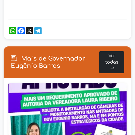
WhatsApp
Facebook
X
Telegram
Ver
Mais de Governador
todas
Eugênio Barros