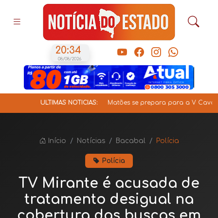
20:34
08/08/2026
ÚLTIMAS NOTÍCIAS:
Matões se prepara para a V Cavalgada d
Início
Notícias
Bacabal
Polícia
Polícia
TV Mirante é acusada de
tratamento desigual na
cobertura das buscas em